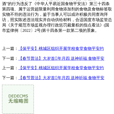
酒”的行为违反了《中华人平易近国食物平安法》第三十四条
第四项、属于运营超限量利用食物添加剂的食物及食物标签取
实物不符的违法行为，鉴于当事人可以或许积极共同查询拜
访，照实陈述违法现实并自动供给材料，合适国度市场监管总
局《关于规范市场监视办理行政惩罚裁量权的指点看法》(国
市监律例〔2022〕2号)第十四条第一款第二项的景象。
上一篇：
【保平安】桃城区组织开展学校食堂食物平安约
下一篇：
【春节普法】大岁首年月四 送神祈福 食物平安
上一篇：
【保平安】桃城区组织开展学校食堂食物平安约
下一篇：
【春节普法】大岁首年月四 送神祈福 食物平安