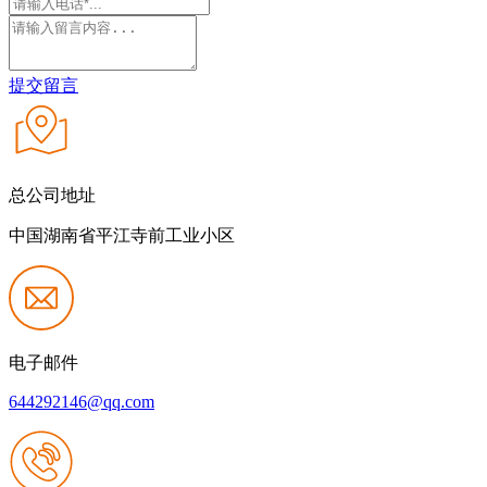
提交留言
总公司地址
中国湖南省平江寺前工业小区
电子邮件
644292146@qq.com