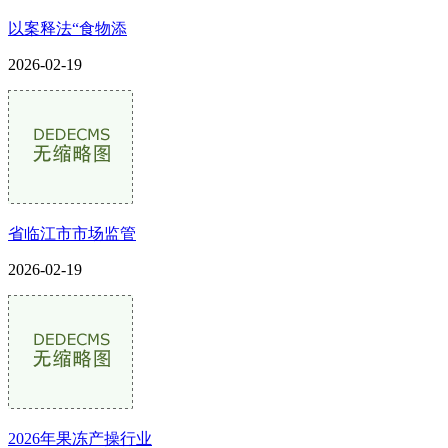
以案释法“食物添
2026-02-19
省临江市市场监管
2026-02-19
2026年果冻产操行业