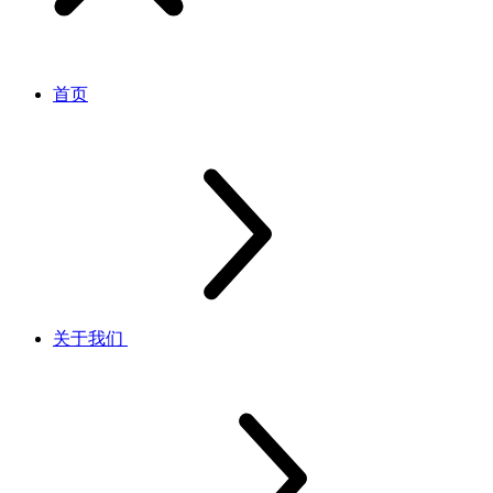
首页
关于我们