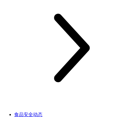
食品安全动态