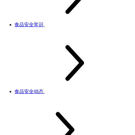
食品安全常识
食品安全动态