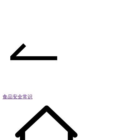
食品安全常识