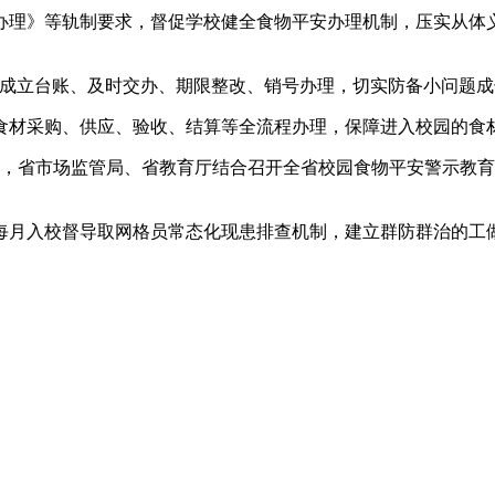
理》等轨制要求，督促学校健全食物平安办理机制，压实从体义
成立台账、及时交办、期限整改、销号办理，切实防备小问题成
材采购、供应、验收、结算等全流程办理，保障进入校园的食
日，省市场监管局、省教育厅结合召开全省校园食物平安警示教
月入校督导取网格员常态化现患排查机制，建立群防群治的工