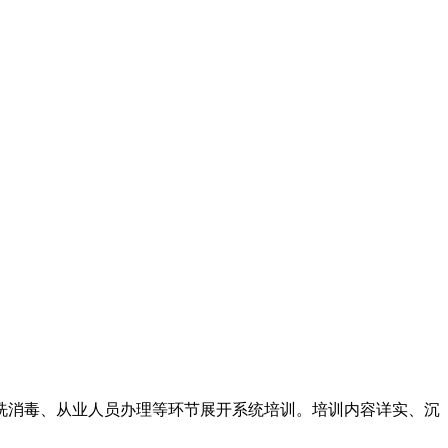
消毒、从业人员办理等环节展开系统培训。培训内容详实、沉