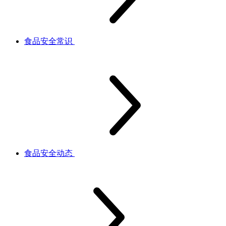
食品安全常识
食品安全动态