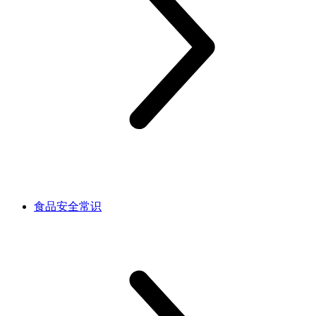
食品安全常识