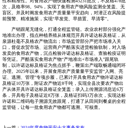
性和精准性。对食用农产物快速检测45231批次，不及格478批
次，及格率98。94%，实现了食用农产物风险监测全笼盖、无
盲区。并及时阐发食用农产质量量平安趋向，对潜正在风险提
前预警、精准施策，实现“早发觉、早措置、早清零”。
产销跟尾无缝化，打通全程监管链。农业农村部分强化产
地准出办理，指点种植养殖从体规范开具许诺达标及格证，从
泉源杜毫不及格农产物流出；市场监管部分严把市场准入关
口，督促农贸市场、运营商户严酷落实进货检验轨制，对入场
发卖的食用农产物，沉点检验许诺达标及格证、查验检疫证明
等凭证。严酷落实食用农产物“产地准出+市场准入”跟尾轨
制，以许诺达标及格证为焦点抓手，鞭策出产端取畅通端闭环
办理。2025年以来，开展食用农产质量量平安监管“入网、亮
证、逃溯、管理”专项步履，已累计开具食用农产物许诺达标
及格证10万张，附证农产物近8千吨，实现全县次要农产物出
产从体开具许诺达标及格证全笼盖；录入上传溯源消息近6万
条，开具电子及格证近8万张，及格证扫码3万余次，实现达标
许诺和二维码电子溯源无效跟尾，打通了从田间到餐桌的全程
监管链，让每一批食用农产物都可逃溯、可核查。
上一篇：
2024年度食物平安十大事务发布