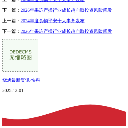
下一篇：
2026年果冻产操行业成长趋向取投资风险阐发
上一篇：
2024年度食物平安十大事务发布
下一篇：
2026年果冻产操行业成长趋向取投资风险阐发
烧烤最新资讯-快科
2025-12-01