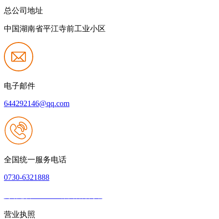
总公司地址
中国湖南省平江寺前工业小区
电子邮件
644292146@qq.com
全国统一服务电话
0730-6321888
网站建设：J9.COM集团官方网站
|
网站地图
本网站支持IPV6
营业执照