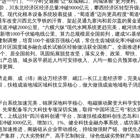
众“进一个门、“一小时交通圈”让“双城糊口、同城体验”更为便
台阶，川东北经济区经济总量冲破9000亿元，攀西经济区转型
。现代化根本设备系统较着提拔，“蜀道通”迈向更高程度“蜀道畅”
通车改变川西北欠亨铁的汗青、架起灵通九寨沟和若尔盖的黄金通道
航道冲破2000公里。“六横六纵”现代水网系统更趋完美，毗
，新增1000千伏输电线公里。算力总规模居全国前列，建成5G基
制调整，培育100个省级百强核心镇，常住生齿城镇化率冲破6
都西部片区国度城乡融合成长试验区经验做法获全国推广。全面推
0个、居全国前列。巩固拓展脱贫攻坚，落实义务、政策、帮扶、
域出产总值、城乡居平易近人均可安排收入、人均一般公共预算收
得更脚。
走廊、成（绵）南达万经济带、岷江—长江上逛经济带，完美成
目，扶植成渝地域区域科技立异核心，做大做强成渝地域电子消
台系统加速完美，锦屏深地科学核心、电磁驱动聚变大科学安拆
、先辈配备等六大科技专项深切实施，取得“中国环流三号”初次
上线运转“四川省科创通”平台，加速扶植成都科创生态岛和11个
冲破3000亿元、增加15。1%。健全科技金融办事系统，成功
链加速推进，阐扬链从企业带动感化，持续做强财产链、做优生
集群，六大劣势财产、高手艺制制业、绿色低碳劣势财产添加值别离