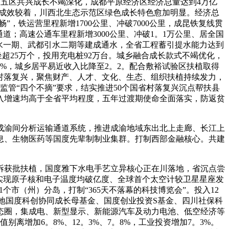
利。五区共兴成长不竭深化，成都平原经济区经济总量达到4万亿
升级成效较着，川西北生态示范区绿色成长特色愈加明显。经济总
，铁运营里程新增1700公里、冲破7000公里，成昆铁复线贯
；高速公通车里程新增3000公里、冲破1。1万公里、居全国
河供水一期、武都引水二期等建成通水，全省工程蓄引提水能力达到
坐超25万个，投用充电桩92万台。城乡融合成长款式不竭优化，
0%，城乡居平易近收入比降至2。2。配合敷裕试验区扶植取得
进村落复兴，聚焦财产、人才、文化、生态、组织扶植持续发力，
监管“四个不摘”要求，结实推进50个国省村落复兴沉点帮扶县
入增速均高于全省平均程度，五年过渡期使命全面落实，防返贫
渝间分析运输通道系统，推进成渝地域东出北上走廊、长江上
息、生物医药等国度先辈制制业集群。打制西部金融核心。共建
获批扶植，国度雅下水电手艺立异核心正在川落地，省沉点尝
实现原子核和电子温度均破亿度、全球首个太空计较卫星星座发
市（州）分岛，打制“365天不落幕的科技博览会”。投入12
落地国度科创协同成长母基金、国度创业投资S基金、四川社保科
态圈，集成电、新型显示、新能源汽车及动力电池、低空经济等
增加6。8%、12。3%、7。8%，工业投资增加7。3%。