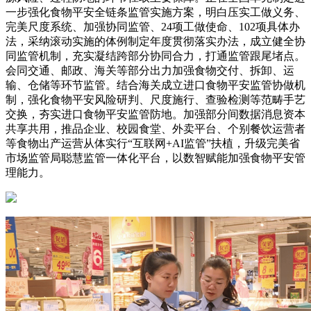
一步强化食物平安全链条监管实施方案，明白压实工做义务、
完美尺度系统、加强协同监管、24项工做使命、102项具体办
法，采纳滚动实施的体例制定年度贯彻落实办法，成立健全协
同监管机制，充实凝结跨部分协同合力，打通监管跟尾堵点。
会同交通、邮政、海关等部分出力加强食物交付、拆卸、运
输、仓储等环节监管。结合海关成立进口食物平安监管协做机
制，强化食物平安风险研判、尺度施行、查验检测等范畴手艺
交换，夯实进口食物平安监管防地。加强部分间数据消息资本
共享共用，推品企业、校园食堂、外卖平台、个别餐饮运营者
等食物出产运营从体实行“互联网+AI监管”扶植，升级完美省
市场监管局聪慧监管一体化平台，以数智赋能加强食物平安管
理能力。