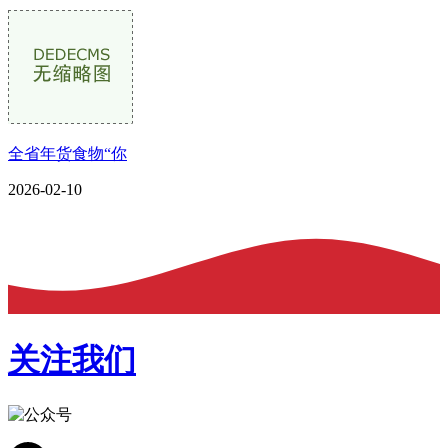
全省年货食物“你
2026-02-10
关注我们