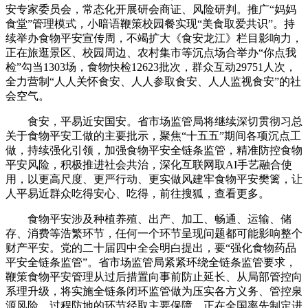
安专家委员会，常态化开展研会商证、风险研判。推广“妈妈
食堂”管理模式，小暗语鞭策校园餐实现“美食取爱共识”。持
续举办食物平安宣传周，不竭扩大《食安龙江》栏目影响力，
正在旅逛景区、校园周边、农村集市等沉点场合举办“你点我
检”勾当1303场，食物快检12623批次，群众互动29751人次，
全力营制“人人关怀食安、人人参取食安、人人监视食安”的社
会空气。
食安，平易近安国安。省市场监管局将继续深切贯彻习总
关于食物平安工做的主要批示，聚焦“十五五”期间各项沉点工
做，持续强化引领，加强食物平安全链条监管，精准防控食物
平安风险，积极推进社会共治，深化互联网取AI手艺融合使
用，以更高尺度、更严行动、更实做风建牢食物平安樊篱，让
人平易近群众吃得安心、吃得，前往搜狐，查看更多。
食物平安涉及种植养殖、出产、加工、畅通、运输、储
存、消费等浩繁环节，任何一个环节呈现问题都可能影响整个
财产平安。党的二十届四中全会明白提出，要“强化食物药品
平安全链条监管”。省市场监管局紧紧环绕全链条监管要求，
鞭策食物平安管理从过后措置向事前防止延长、从局部管控向
系理升级，将实施全链条闭环监管做为压实各方义务、管控泉
源风险、过程防地的环节径取主要保障。正在全国率先制定进