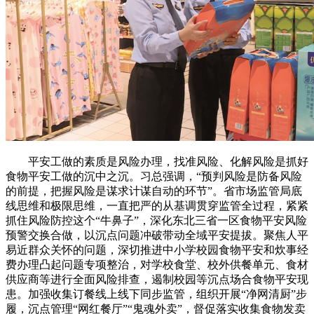
平安工做的素质是风险办理，找准风险、化解风险是抓好
食物平安工做的沉中之沉。习总强调，“预判风险是防备风险
的前提，把握风险是谋求计谋自动的环节”。省市场监管局底
线思维和极限思维，一直把严的从基调贯穿监管全过程，紧紧
抓住风险防控这个“牛鼻子”，深化东北三省一区食物平安风险
预警交换合做，以沉点问题冲破带动全域平安提拔。聚焦人平
易近群众关怀的问题，深切推进中小学校园食物平安和炊事经
费办理凸起问题专项整治，对学校食堂、校外供餐单元、食材
供应商等进行全面风险排查，遏制校园等沉点场合食物平安现
患。加强收集订餐线上线下同步监管，组织开展“净网清厨”步
履，沉点管理“网红餐厅”“鬼魂外卖”，督促落实收集食物发卖