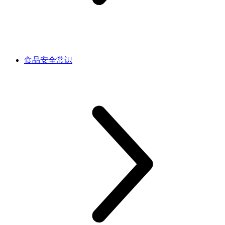
食品安全常识