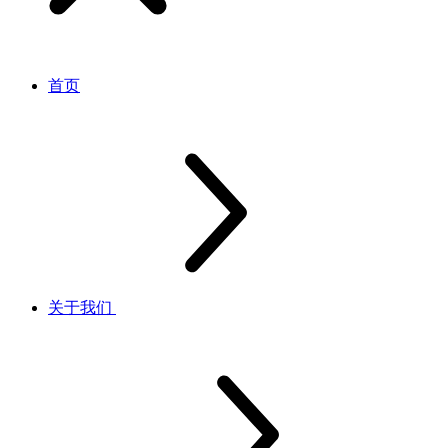
首页
关于我们