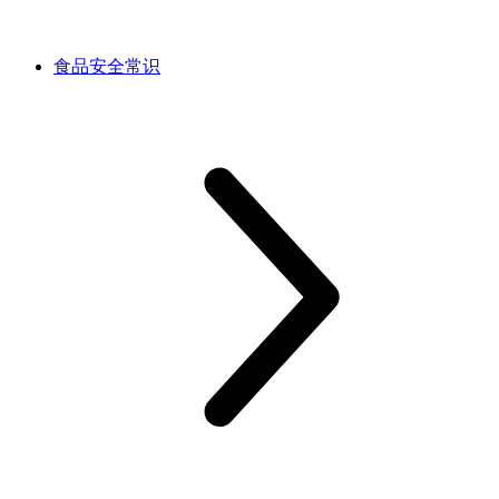
食品安全常识