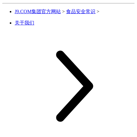
J9.COM集团官方网站
>
食品安全常识
>
关于我们