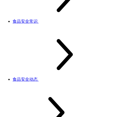
食品安全常识
食品安全动态