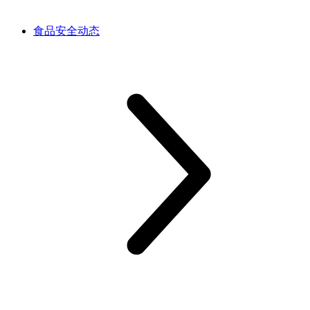
食品安全动态