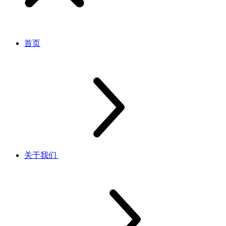
首页
关于我们