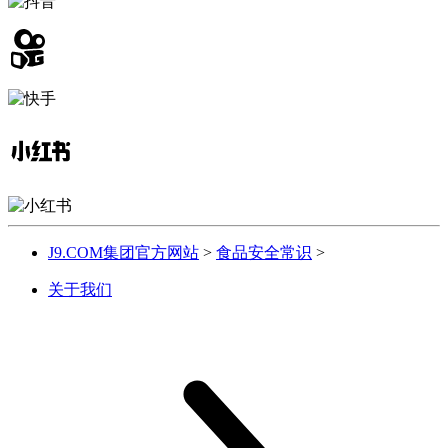
J9.COM集团官方网站
>
食品安全常识
>
关于我们