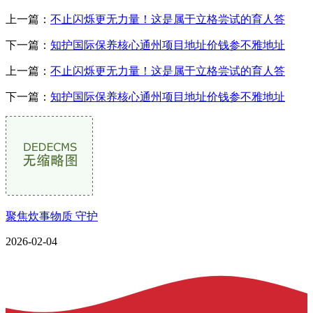
上一篇：
不止闪烁更无力量！这是属于立格尝试的育人答
下一篇：
知护国际保养核心通州项目地址价钱参不雅地址
上一篇：
不止闪烁更无力量！这是属于立格尝试的育人答
下一篇：
知护国际保养核心通州项目地址价钱参不雅地址
聚焦炊事物质 守护
2026-02-04