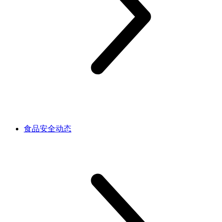
食品安全动态