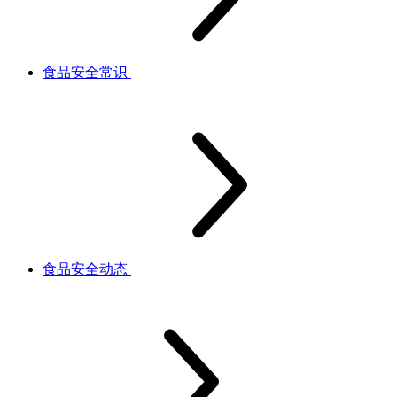
食品安全常识
食品安全动态