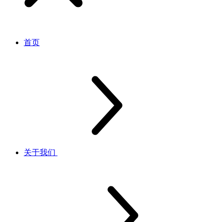
首页
关于我们