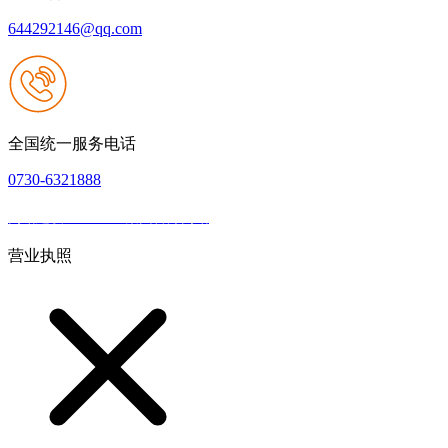
644292146@qq.com
全国统一服务电话
0730-6321888
网站建设：J9.COM集团官方网站
|
网站地图
本网站支持IPV6
营业执照