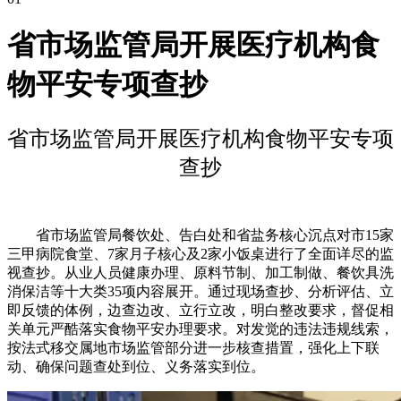
省市场监管局开展医疗机构食
物平安专项查抄
省市场监管局开展医疗机构食物平安专项
查抄
省市场监管局餐饮处、告白处和省盐务核心沉点对市15家
三甲病院食堂、7家月子核心及2家小饭桌进行了全面详尽的监
视查抄。从业人员健康办理、原料节制、加工制做、餐饮具洗
消保洁等十大类35项内容展开。通过现场查抄、分析评估、立
即反馈的体例，边查边改、立行立改，明白整改要求，督促相
关单元严酷落实食物平安办理要求。对发觉的违法违规线索，
按法式移交属地市场监管部分进一步核查措置，强化上下联
动、确保问题查处到位、义务落实到位。