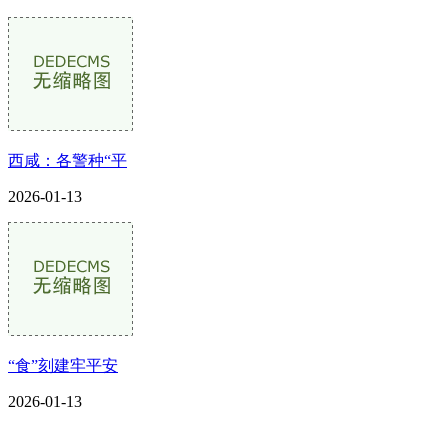
西咸：各警种“平
2026-01-13
“食”刻建牢平安
2026-01-13