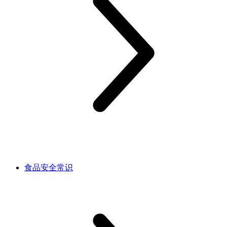
食品安全常识