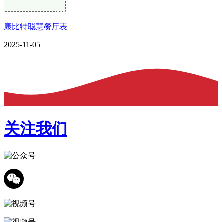
康比特聪慧餐厅表
2025-11-05
关注我们