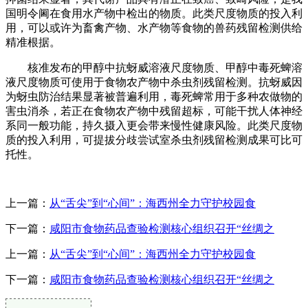
国明令阃在食用水产物中检出的物质。此类尺度物质的投入利
用，可以或许为畜禽产物、水产物等食物的兽药残留检测供给
精准根据。
核准发布的甲醇中抗蚜威溶液尺度物质、甲醇中毒死蜱溶
液尺度物质可使用于食物农产物中杀虫剂残留检测。抗蚜威因
为蚜虫防治结果显著被普遍利用，毒死蜱常用于多种农做物的
害虫消杀，若正在食物农产物中残留超标，可能干扰人体神经
系同一般功能，持久摄入更会带来慢性健康风险。此类尺度物
质的投入利用，可提拔分歧尝试室杀虫剂残留检测成果可比可
托性。
上一篇：
从“舌尖”到“心间”：海西州全力守护校园食
下一篇：
咸阳市食物药品查验检测核心组织召开“丝绸之
上一篇：
从“舌尖”到“心间”：海西州全力守护校园食
下一篇：
咸阳市食物药品查验检测核心组织召开“丝绸之