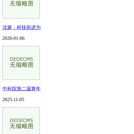
沈篪：科技前进为
2026-01-06
中科院第二届青年
2025-11-05