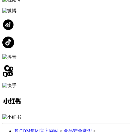
J9.COM集团官方网站
>
食品安全常识
>