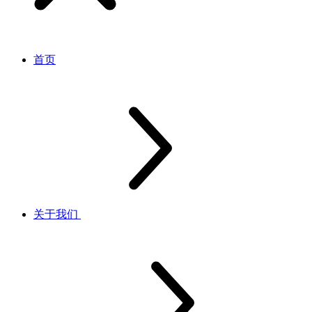
首页
关于我们